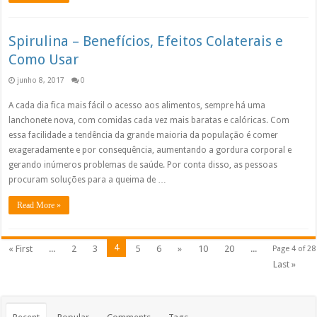
Spirulina – Benefícios, Efeitos Colaterais e
Como Usar
junho 8, 2017
0
A cada dia fica mais fácil o acesso aos alimentos, sempre há uma
lanchonete nova, com comidas cada vez mais baratas e calóricas. Com
essa facilidade a tendência da grande maioria da população é comer
exageradamente e por consequência, aumentando a gordura corporal e
gerando inúmeros problemas de saúde. Por conta disso, as pessoas
procuram soluções para a queima de …
Read More »
4
« First
...
2
3
5
6
»
10
20
...
Page 4 of 28
Last »