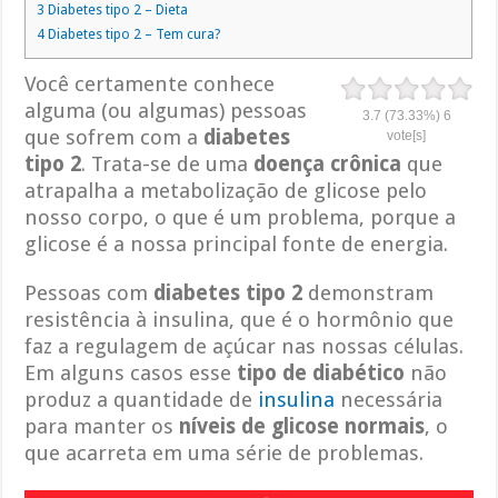
3
Diabetes tipo 2 – Dieta
4
Diabetes tipo 2 – Tem cura?
Você certamente conhece
alguma (ou algumas) pessoas
3.7
(73.33%)
6
que sofrem com a
diabetes
vote[s]
tipo 2
. Trata-se de uma
doença crônica
que
atrapalha a metabolização de glicose pelo
nosso corpo, o que é um problema, porque a
glicose é a nossa principal fonte de energia.
Pessoas com
diabetes tipo 2
demonstram
resistência à insulina, que é o hormônio que
faz a regulagem de açúcar nas nossas células.
Em alguns casos esse
tipo de diabético
não
produz a quantidade de
insulina
necessária
para manter os
níveis de glicose normais
, o
que acarreta em uma série de problemas.