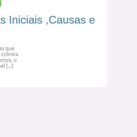
s Iniciais ,Causas e
as que
 crônica
corpo, o
 [...]