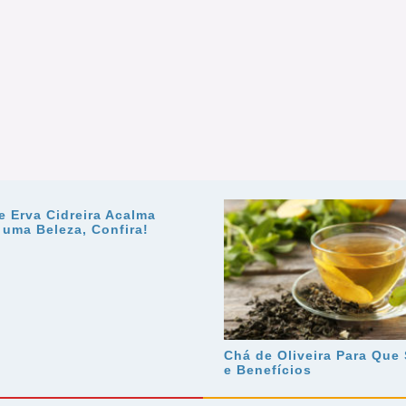
e Erva Cidreira Acalma
 uma Beleza, Confira!
Chá de Oliveira Para Que
e Benefícios